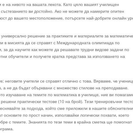
 и е на нивото на вашата лекота. Като цяло вашият училищен
състезанието ви достойно. Ако не можете да намерите опитен
зост до вашето местоположение, потърсете най-добрите онлайн ур
 универсално решение за практиките и материалите за математич
али в мисията да се справят с Международната олимпиада по
, за да научите как можете да решавате трудни видове задачи по
тни обучители и получете кратка представа за използването на
; неговите учители се справят отлично с това. Вярваме, че учениц
, а не да бъдат обърквани с множество стилове на преподаване.
ото изучаване на темите по математика в училище, ние ви помагам
решени практически тестове (10 на брой). Тези тренировъчни тест
теснявайте за подхода, който сме приложили в нашите обяснителн
 основите по прост начин, използвайки логически похвати, което
бре с темите. Знанията по тези теми в крайна сметка ще помогнат
ограма.