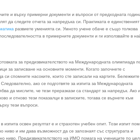
очите и върху примерни документи и въпроси от предходната годин
лят да следите отчета за напредъка си. Практиката е единственият
матика
развиете уменията си. Умното учене обаче е също толкова
 последователността в примерните документи и ги използвайте в на
готовката за предизвикателството на Международната олимпиада п
ици за записване на основните моменти. Когато започнете с
а си спомните насоките, които сте записали на картите. Бележките
 Следователно, ако се подготвяте за изпита за Международната
ябва да мислите, че тези преразкази са стандарт за напредък. Ако 
ново и отново тези показалци в записките, тогава се върнете към
ърху тези въпроси.
в изпита освен резултат е и страхотен учебен опит. Този изпит пом
 ниво и им дава възможност да се запознаят със структурата и
но ниво. Предизвикателството на ИМО помага на учениците по це