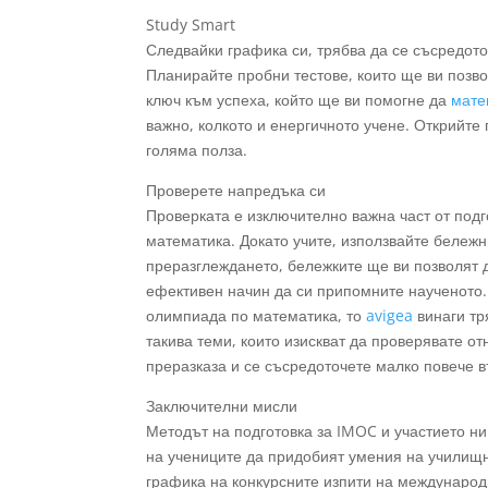
Study Smart
Следвайки графика си, трябва да се съсредот
Планирайте пробни тестове, които ще ви позво
ключ към успеха, който ще ви помогне да
мате
важно, колкото и енергичното учене. Открийте
голяма полза.
Проверете напредъка си
Проверката е изключително важна част от под
математика. Докато учите, използвайте бележн
преразглеждането, бележките ще ви позволят д
ефективен начин да си припомните наученото.
олимпиада по математика, то
avigea
винаги тр
такива теми, които изискват да проверявате от
преразказа и се съсредоточете малко повече в
Заключителни мисли
Методът на подготовка за IMOC и участието ни 
на учениците да придобият умения на училищно
графика на конкурсните изпити на международ