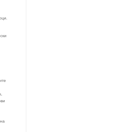
оци.
ески
ите
е,
ови
и
 на