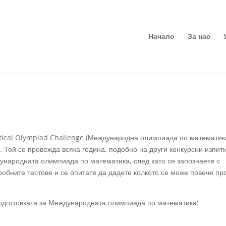
Начало
За нас
tical Olympiad Challenge (Международна олимпиада по математик
 Той се провежда всяка година, подобно на други конкурсни изпити
народната олимпиада по математика, след като се запознаете с
робните тестове и се опитате да дадете колкото се може повече пр
 подготовката за Международната олимпиада по математика: