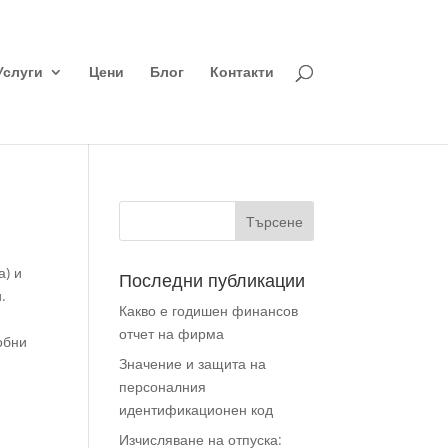
Услуги
Цени
Блог
Контакти
а) и
Последни публикации
.
Какво е годишен финансов
отчет на фирма
обни
Значение и защита на
персоналния
идентификационен код
Изчисляване на отпуска: