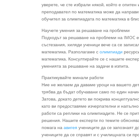
уверете, че сте избрали някой, който е опитен
преподавател по математика може да направи 
обучител за олимпиадата по математика в бли
Научете умения за решаване на проблеми
Подходът за решаване на проблеми на IMOC е
състезания, хиляди ученици вече са се запис
математика. Разполагаме с
олимпиади
ресурси
математика. Консултирайте се с нашите експер
уменията за решаване на задачи в изпита.
Практикувайте минали работи
Ние не желаем да даваме уроци на вашето дете
трябва да бъдат обучавани само по един начин
Затова, докато детето ви покрива концептуалн
като ви предоставяме изчерпателни и напълно 
работи са реплики на олимпиадите. Не се при
решения. Нашите експерти по темите обясняват
помага на
авигея
учениците да се запознаят до
учениците да се справят и с училищната си пр