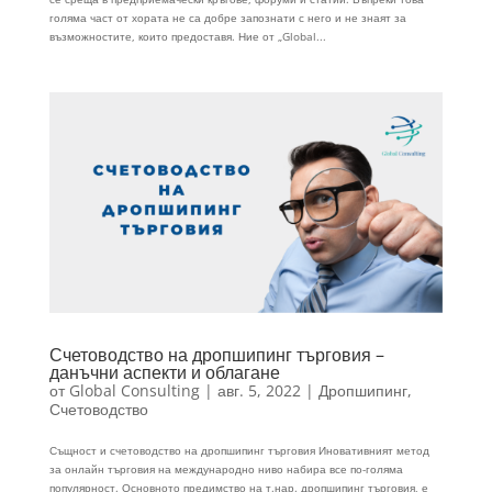
голяма част от хората не са добре запознати с него и не знаят за
възможностите, които предоставя. Ние от „Global...
Счетоводство на дропшипинг търговия –
данъчни аспекти и облагане
от
Global Consulting
|
авг. 5, 2022
|
Дропшипинг
,
Счетоводство
Същност и счетоводство на дропшипинг търговия Иновативният метод
за онлайн търговия на международно ниво набира все по-голяма
популярност. Основното предимство на т.нар. дропшипинг търговия, е