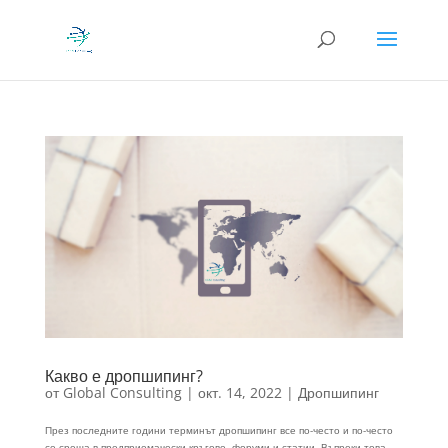
Какво е дропшипинг?
от
Global Consulting
|
окт. 14, 2022
|
Дропшипинг
През последните години терминът дропшипинг все по-често и по-често
се среща в предприемачески кръгове, форуми и статии. Въпреки това