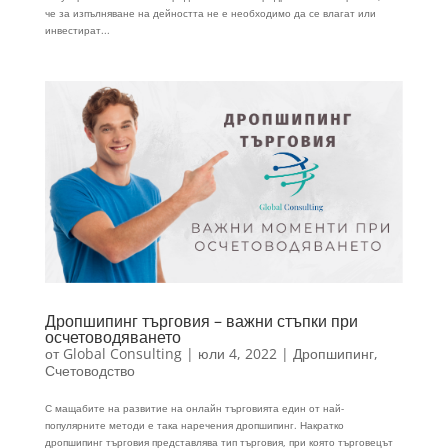
че за изпълняване на дейността не е необходимо да се влагат или
инвестират...
Дропшипинг търговия – важни стъпки при
осчетоводяването
от
Global Consulting
|
юли 4, 2022
|
Дропшипинг
,
Счетоводство
С мащабите на развитие на онлайн търговията един от най-
популярните методи е така наречения дропшипинг. Накратко
дропшипинг търговия представлява тип търговия, при която търговецът