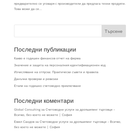
предварително се уговаря с производители да предлага техни продукти.
Това може да се...
Последни публикации
Какво е годишен финансов отчет на фирма
Значение и защита на персоналния идентификационен код
Изчисляване на отпуска: Практически съвети и правила
Данъчни проверки и ревизии
Етапи на годишно счетоводно приключване
Последни коментари
Global Consulting
за
Счетоводни услуги за дропшипинг търговци –
Всичко, без което не можете | София
Емил Сандов
за
Счетоводни услуги за дропшипинг търговци – Всичко,
без което не можете | София